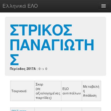
Ελληνικά ΕΛΟ
Περί
ΣΤΡΙΚΟΣ
ΠΑΝΑΓΙΩΤΗ
chesstu.be @ discord
Login
Σ
Περίοδος 2017A
: 0 -> 0
Σκορ
Μεταβολή
(σε
ELO
Τουρνουά
ή
αξιολογημένες
αντιπάλων
Απόδοση
παρτίδες)
2017 open