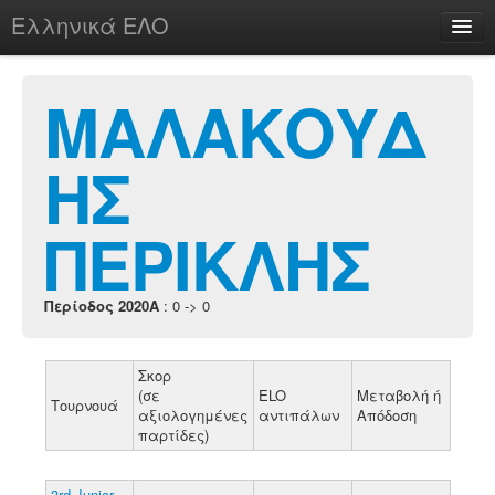
Ελληνικά ΕΛΟ
Περί
ΜΑΛΑΚΟΥΔ
ΗΣ
chesstu.be @ discord
Login
ΠΕΡΙΚΛΗΣ
Περίοδος 2020A
: 0 -> 0
Σκορ
(σε
ELO
Μεταβολή ή
Τουρνουά
αξιολογημένες
αντιπάλων
Απόδοση
παρτίδες)
3rd Junior