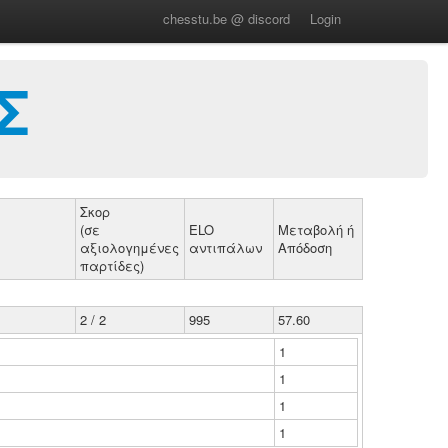
chesstu.be @ discord
Login
Σ
Σκορ
(σε
ELO
Μεταβολή ή
αξιολογημένες
αντιπάλων
Απόδοση
παρτίδες)
2 / 2
995
57.60
1
1
1
1