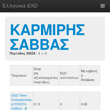
Ελληνικά ΕΛΟ
Περί
ΚΑΡΜΙΡΗΣ
ΣΑΒΒΑΣ
chesstu.be @ discord
Login
Περίοδος 2022A
: 0 -> 0
Σκορ
Μεταβολή
(σε
ELO
Τουρνουά
ή
αξιολογημένες
αντιπάλων
Απόδοση
παρτίδες)
2022 Team
Championship
of ESSTH-
0 / 0
0
0.00
CHALK - B