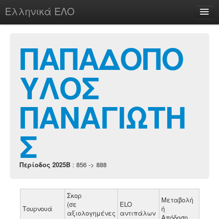
Ελληνικά ΕΛΟ
Περί
ΠΑΠΑΔΟΠΟ
ΥΛΟΣ
chesstu.be @ discord
Login
ΠΑΝΑΓΙΩΤΗ
Σ
Περίοδος 2025B
: 856 -> 888
Σκορ
Μεταβολή
(σε
ELO
Τουρνουά
ή
αξιολογημένες
αντιπάλων
Απόδοση