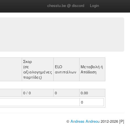
chesstu.be @ discord
Login
Σκορ
(σε
ELO
Μεταβολή ή
αξιολογημένες
αντιπάλων
Απόδοση
παρτίδες)
0 / 0
0
0.00
0
©
Andreas Andreou
2012-2026 [P]