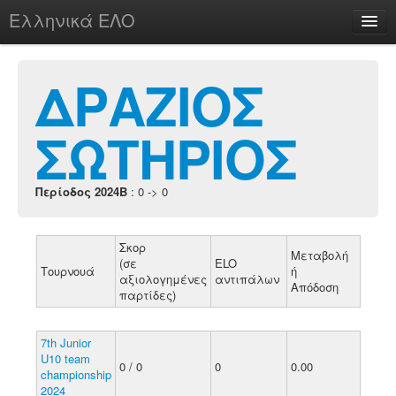
Ελληνικά ΕΛΟ
Περί
ΔΡΑΖΙΟΣ
ΣΩΤΗΡΙΟΣ
chesstu.be @ discord
Login
Περίοδος 2024B
: 0 -> 0
Σκορ
Μεταβολή
(σε
ELO
Τουρνουά
ή
αξιολογημένες
αντιπάλων
Απόδοση
παρτίδες)
7th Junior
U10 team
0 / 0
0
0.00
championship
2024