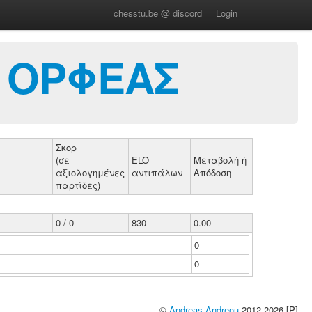
chesstu.be @ discord
Login
 ΟΡΦΕΑΣ
Σκορ
(σε
ELO
Μεταβολή ή
αξιολογημένες
αντιπάλων
Απόδοση
παρτίδες)
0 / 0
830
0.00
0
0
©
Andreas Andreou
2012-2026 [P]