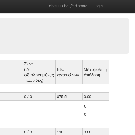
chesstu.be @ discord
Login
Σκορ
(σε
ELO
Μεταβολή ή
αξιολογημένες
αντιπάλων
Απόδοση
παρτίδες)
0 / 0
875.5
0.00
0
0
0 / 0
1165
0.00