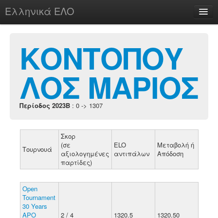
Ελληνικά ΕΛΟ
Περί
ΚΟΝΤΟΠΟΥ
ΛΟΣ ΜΑΡΙΟΣ
chesstu.be @ discord
Login
Περίοδος 2023B
: 0 -> 1307
Σκορ
(σε
ELO
Μεταβολή ή
Τουρνουά
αξιολογημένες
αντιπάλων
Απόδοση
παρτίδες)
Open
Tournament
30 Years
APO
2 / 4
1320.5
1320.50