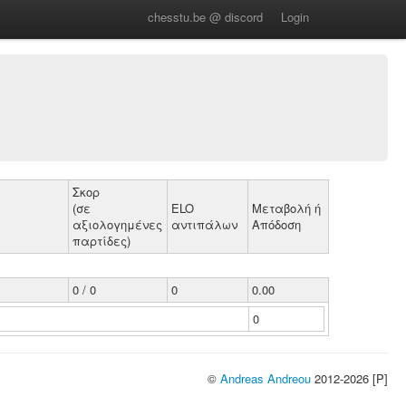
chesstu.be @ discord
Login
Σκορ
(σε
ELO
Μεταβολή ή
αξιολογημένες
αντιπάλων
Απόδοση
παρτίδες)
0 / 0
0
0.00
0
©
Andreas Andreou
2012-2026 [P]