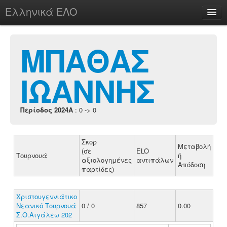
Ελληνικά ΕΛΟ
Περί
ΜΠΑΘΑΣ
ΙΩΑΝΝΗΣ
chesstu.be @ discord
Login
Περίοδος 2024A
: 0 -> 0
Σκορ
Μεταβολή
(σε
ELO
Τουρνουά
ή
αξιολογημένες
αντιπάλων
Απόδοση
παρτίδες)
Χριστουγεννιάτικο
Νεανικό Τουρνουά
0 / 0
857
0.00
Σ.Ο.Αιγάλεω 202