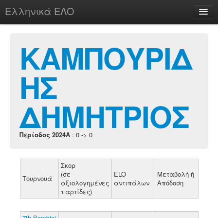
Ελληνικά ΕΛΟ
Περί
ΚΑΜΠΟΥΡΙΔ
ΗΣ
chesstu.be @ discord
Login
ΔΗΜΗΤΡΙΟΣ
Περίοδος 2024A
: 0 -> 0
Σκορ
(σε
ELO
Μεταβολή ή
Τουρνουά
αξιολογημένες
αντιπάλων
Απόδοση
παρτίδες)
7th Bambini