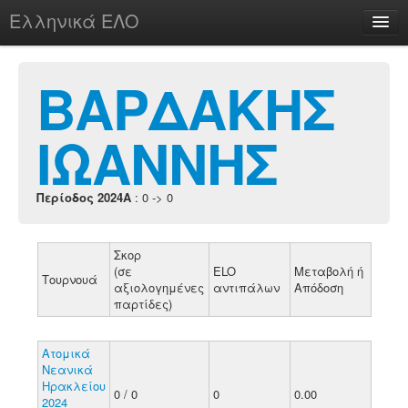
Ελληνικά ΕΛΟ
Περί
ΒΑΡΔΑΚΗΣ
ΙΩΑΝΝΗΣ
chesstu.be @ discord
Login
Περίοδος 2024A
: 0 -> 0
Σκορ
(σε
ELO
Μεταβολή ή
Τουρνουά
αξιολογημένες
αντιπάλων
Απόδοση
παρτίδες)
Ατομικά
Νεανικά
Ηρακλείου
0 / 0
0
0.00
2024