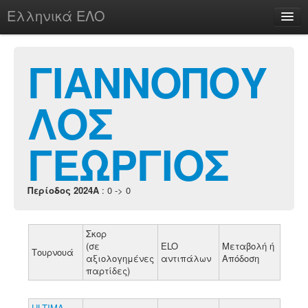
Ελληνικά ΕΛΟ
Περί
ΓΙΑΝΝΟΠΟΥ
ΛΟΣ
chesstu.be @ discord
Login
ΓΕΩΡΓΙΟΣ
Περίοδος 2024A
: 0 -> 0
Σκορ
(σε
ELO
Μεταβολή ή
Τουρνουά
αξιολογημένες
αντιπάλων
Απόδοση
παρτίδες)
ULTIMA