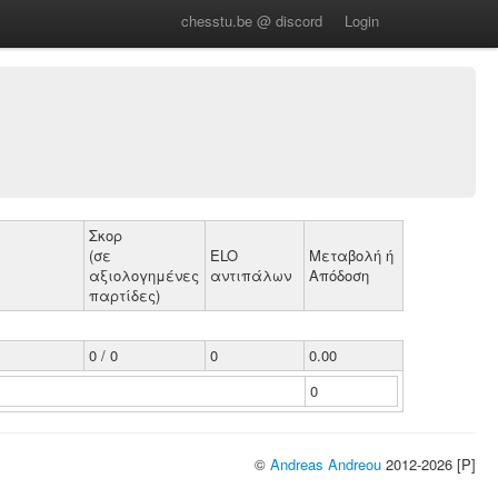
chesstu.be @ discord
Login
Σκορ
(σε
ELO
Μεταβολή ή
αξιολογημένες
αντιπάλων
Απόδοση
παρτίδες)
0 / 0
0
0.00
0
©
Andreas Andreou
2012-2026 [P]