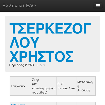
Ελληνικά ΕΛΟ
Περί
ΤΣΕΡΚΕΖΟΓ
ΛΟΥ
chesstu.be @ discord
Login
ΧΡΗΣΤΟΣ
Περίοδος 2025B
: 0 -> 0
Σκορ
Μεταβολή
(σε
ELO
Τουρνουά
ή
αξιολογημένες
αντιπάλων
Απόδοση
παρτίδες)
19th Youth