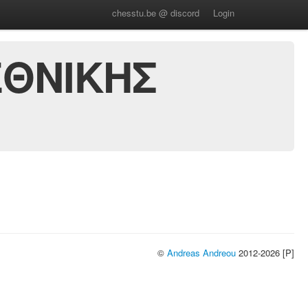
chesstu.be @ discord
Login
ΕΘΝΙΚΗΣ
©
Andreas Andreou
2012-2026 [P]