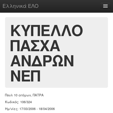
Ελληνικά ΕΛΟ
Περί
ΚΥΠΕΛΛΟ
ΠΑΣΧΑ
chesstu.be @ discord
Login
ΑΝΔΡΩΝ
ΝΕΠ
Πουλ 10 ατόμων, ΠΑΤΡΑ
Κωδικός: 106/324
Ημ/νίες: 17/03/2006 - 18/04/2006