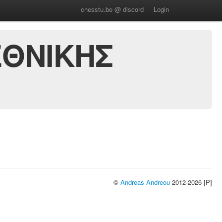
chesstu.be @ discord
Login
ΕΘΝΙΚΗΣ
©
Andreas Andreou
2012-2026 [P]