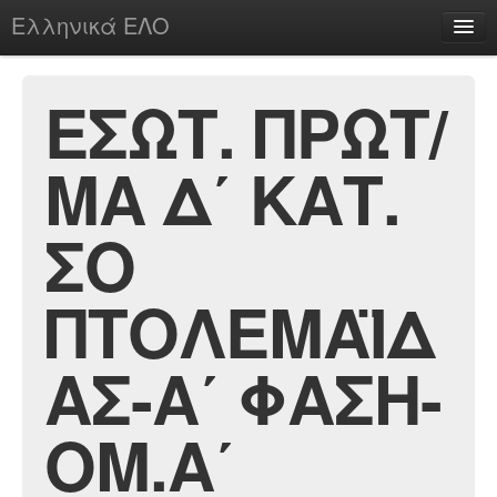
Ελληνικά ΕΛΟ
Περί
ΕΣΩΤ. ΠΡΩΤ/
ΜΑ Δ΄ ΚΑΤ.
chesstu.be @ discord
Login
ΣΟ
ΠΤΟΛΕΜΑΪΔ
ΑΣ-Α΄ ΦΑΣΗ-
ΟΜ.Α΄