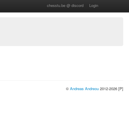
chesstu.be @ discord
Login
©
Andreas Andreou
2012-2026 [P]