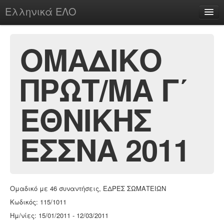
Ελληνικά ΕΛΟ
Περί
ΟΜΑΔΙΚΟ
ΠΡΩΤ/ΜΑ Γ΄
chesstu.be @ discord
Login
ΕΘΝΙΚΗΣ
ΕΣΣΝΑ 2011
Ομαδικό με 46 συναντήσεις, ΕΔΡΕΣ ΣΩΜΑΤΕΙΩΝ
Κωδικός: 115/1011
Ημ/νίες: 15/01/2011 - 12/03/2011