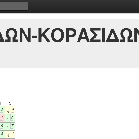
ΔΩΝ-ΚΟΡΑΣΙΔΩ
4
5
2
4
½
1
8
1
9
7
1
8
1
½