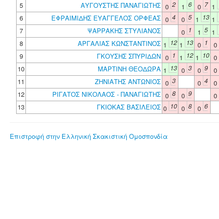
2
6
7
5
ΑΥΓΟΥΣΤΗΣ ΠΑΝΑΓΙΩΤΗΣ
0
1
0
1
4
5
13
6
ΕΦΡΑΙΜΙΔΗΣ ΕΥΑΓΓΕΛΟΣ ΟΡΦΕΑΣ
0
0
1
1
1
5
7
ΨΑΡΡΑΚΗΣ ΣΤΥΛΙΑΝΟΣ
0
1
1
12
13
1
8
ΑΡΓΑΛΙΑΣ ΚΩΝΣΤΑΝΤΙΝΟΣ
1
1
0
0
1
12
10
9
ΓΚΟΥΣΗΣ ΣΠΥΡΙΔΩΝ
0
1
1
0
13
3
9
10
ΜΑΡΤΙΝΗ ΘΕΟΔΩΡΑ
1
0
0
0
3
4
11
ΖΗΝΙΑΤΗΣ ΑΝΤΩΝΙΟΣ
0
0
0
8
9
12
ΡΙΓΑΤΟΣ ΝΙΚΟΛΑΟΣ - ΠΑΝΑΓΙΩΤΗΣ
0
0
0
10
8
6
13
ΓΚΙΟΚΑΣ ΒΑΣΙΛΕΙΟΣ
0
0
0
Επιστροφή στην Ελληνική Σκακιστική Ομοσπονδία