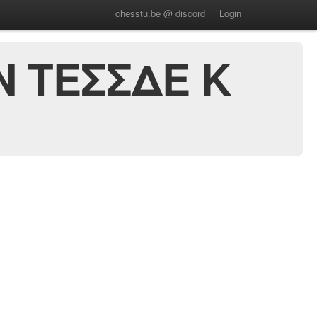
chesstu.be @ discord
Login
Ν ΤΕΣΣΔΕ Κ