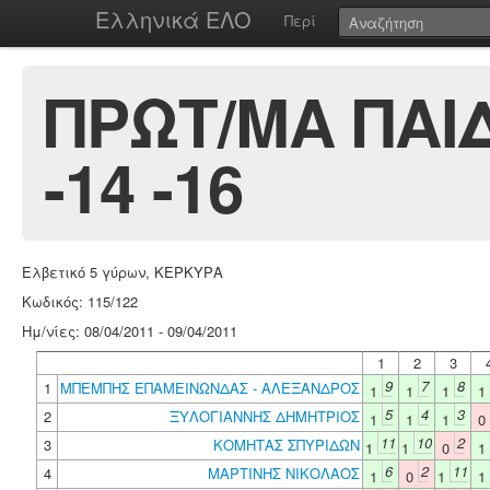
Ελληνικά ΕΛΟ
Περί
ΠΡΩΤ/ΜΑ ΠΑΙ
-14 -16
Ελβετικό 5 γύρων, ΚΕΡΚΥΡΑ
Κωδικός: 115/122
Ημ/νίες: 08/04/2011 - 09/04/2011
1
2
3
9
7
8
1
ΜΠΕΜΠΗΣ ΕΠΑΜΕΙΝΩΝΔΑΣ - ΑΛΕΞΑΝΔΡΟΣ
1
1
1
1
5
4
3
2
ΞΥΛΟΓΙΑΝΝΗΣ ΔΗΜΗΤΡΙΟΣ
1
1
1
0
11
10
2
3
ΚΟΜΗΤΑΣ ΣΠΥΡΙΔΩΝ
1
1
0
1
6
2
11
4
ΜΑΡΤΙΝΗΣ ΝΙΚΟΛΑΟΣ
1
0
1
1