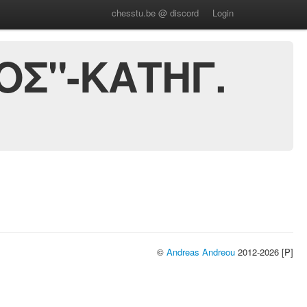
chesstu.be @ discord
Login
ΟΣ"-ΚΑΤΗΓ.
©
Andreas Andreou
2012-2026 [P]