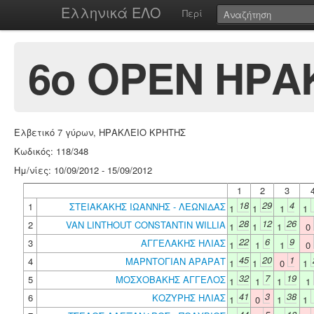
Ελληνικά ΕΛΟ
Περί
6o ΟΡΕΝ ΗΡΑΚ
Ελβετικό 7 γύρων, ΗΡΑΚΛΕΙΟ ΚΡΗΤΗΣ
Κωδικός: 118/348
Ημ/νίες: 10/09/2012 - 15/09/2012
1
2
3
18
29
4
1
ΣΤΕΙΑΚΑΚΗΣ ΙΩΑΝΝΗΣ - ΛΕΩΝΙΔΑΣ
1
1
1
1
28
12
26
2
VAN LINTHOUT CONSTANTIN WILLIA
1
1
1
0
22
6
9
3
ΑΓΓΕΛΑΚΗΣ ΗΛΙΑΣ
1
1
1
0
45
20
1
4
ΜΑΡΝΤΟΓΙΑΝ ΑΡΑΡΑΤ
1
1
0
1
32
7
19
5
ΜΟΣΧΟΒΑΚΗΣ ΑΓΓΕΛΟΣ
1
1
1
1
41
3
38
6
ΚΟΖΥΡΗΣ ΗΛΙΑΣ
1
0
1
1