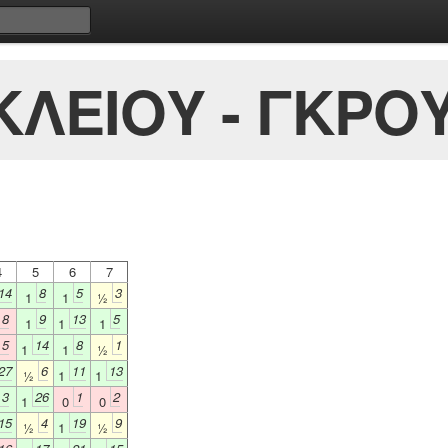
ΛΕΙΟΥ - ΓΚΡΟΥ
4
5
6
7
14
8
5
3
1
1
½
8
9
13
5
1
1
1
5
14
8
1
1
1
½
27
6
11
13
½
1
1
3
26
1
2
1
0
0
15
4
19
9
½
1
½