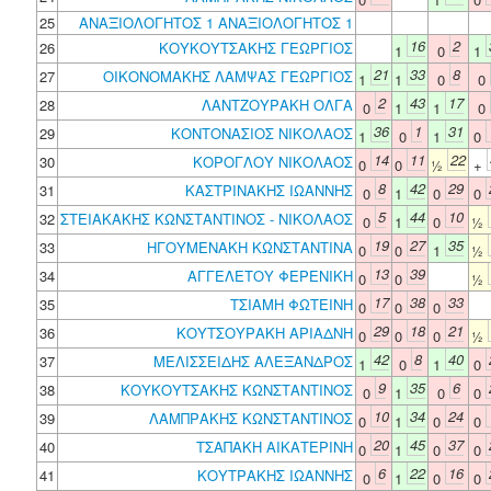
25
ΑΝΑΞΙΟΛΟΓΗΤΟΣ 1 ΑΝΑΞΙΟΛΟΓΗΤΟΣ 1
16
2
26
ΚΟΥΚΟΥΤΣΑΚΗΣ ΓΕΩΡΓΙΟΣ
1
0
1
21
33
8
27
ΟΙΚΟΝΟΜΑΚΗΣ ΛΑΜΨΑΣ ΓΕΩΡΓΙΟΣ
1
1
0
0
2
43
17
28
ΛΑΝΤΖΟΥΡΑΚΗ ΟΛΓΑ
0
1
1
0
36
1
31
29
ΚΟΝΤΟΝΑΣΙΟΣ ΝΙΚΟΛΑΟΣ
1
0
1
0
14
11
22
30
ΚΟΡΟΓΛΟΥ ΝΙΚΟΛΑΟΣ
0
0
½
+
8
42
29
31
ΚΑΣΤΡΙΝΑΚΗΣ ΙΩΑΝΝΗΣ
0
1
0
0
5
44
10
32
ΣΤΕΙΑΚΑΚΗΣ ΚΩΝΣΤΑΝΤΙΝΟΣ - ΝΙΚΟΛΑΟΣ
0
1
0
½
19
27
35
33
ΗΓΟΥΜΕΝΑΚΗ ΚΩΝΣΤΑΝΤΙΝΑ
0
0
1
½
13
39
34
ΑΓΓΕΛΕΤΟΥ ΦΕΡΕΝΙΚΗ
0
0
½
17
38
33
35
ΤΣΙΑΜΗ ΦΩΤΕΙΝΗ
0
0
0
29
18
21
36
ΚΟΥΤΣΟΥΡΑΚΗ ΑΡΙΑΔΝΗ
0
0
0
½
42
8
40
37
ΜΕΛΙΣΣΕΙΔΗΣ ΑΛΕΞΑΝΔΡΟΣ
1
0
1
0
9
35
6
38
ΚΟΥΚΟΥΤΣΑΚΗΣ ΚΩΝΣΤΑΝΤΙΝΟΣ
0
1
0
0
10
34
24
39
ΛΑΜΠΡΑΚΗΣ ΚΩΝΣΤΑΝΤΙΝΟΣ
0
1
0
0
20
45
37
40
ΤΣΑΠΑΚΗ ΑΙΚΑΤΕΡΙΝΗ
0
1
0
0
6
22
16
41
ΚΟΥΤΡΑΚΗΣ ΙΩΑΝΝΗΣ
0
1
0
0