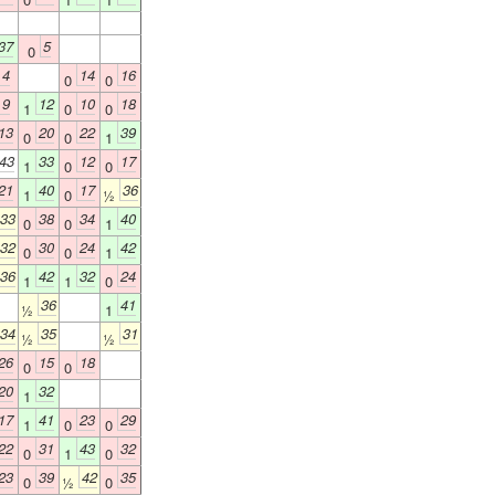
37
5
0
4
14
16
0
0
9
12
10
18
1
0
0
13
20
22
39
0
0
1
43
33
12
17
1
0
0
21
40
17
36
1
0
½
33
38
34
40
0
0
1
32
30
24
42
0
0
1
36
42
32
24
1
1
0
36
41
½
1
34
35
31
½
½
26
15
18
0
0
20
32
1
17
41
23
29
1
0
0
22
31
43
32
0
1
0
23
39
42
35
0
½
0