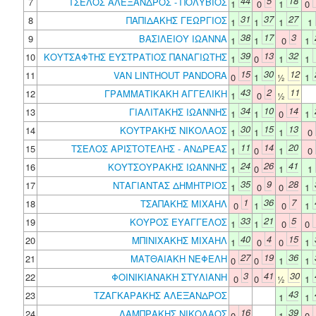
44
5
18
7
ΤΣΕΛΟΣ ΑΛΕΞΑΝΔΡΟΣ - ΠΟΛΥΒΙΟΣ
1
0
1
0
31
37
27
8
ΠΑΠΙΔΑΚΗΣ ΓΕΩΡΓΙΟΣ
1
1
1
1
38
17
3
9
ΒΑΣΙΛΕΙΟΥ ΙΩΑΝΝΑ
1
1
0
1
39
13
32
10
ΚΟΥΤΣΑΦΤΗΣ ΕΥΣΤΡΑΤΙΟΣ ΠΑΝΑΓΙΩΤΗΣ
1
0
1
1
15
30
12
11
VAN LINTHOUT PANDORA
0
1
½
1
43
2
11
12
ΓΡΑΜΜΑΤΙΚΑΚΗ ΑΓΓΕΛΙΚΗ
1
0
½
34
10
14
13
ΓΙΑΛΙΤΑΚΗΣ ΙΩΑΝΝΗΣ
1
1
0
1
30
15
13
14
ΚΟΥΤΡΑΚΗΣ ΝΙΚΟΛΑΟΣ
1
1
1
0
11
14
20
15
ΤΣΕΛΟΣ ΑΡΙΣΤΟΤΕΛΗΣ - ΑΝΔΡΕΑΣ
1
0
1
0
24
26
41
16
ΚΟΥΤΣΟΥΡΑΚΗΣ ΙΩΑΝΝΗΣ
1
0
1
1
35
9
28
17
ΝΤΑΓΙΑΝΤΑΣ ΔΗΜΗΤΡΙΟΣ
1
0
0
1
1
36
7
18
ΤΣΑΠΑΚΗΣ ΜΙΧΑΗΛ
0
1
0
1
33
21
5
19
ΚΟΥΡΟΣ ΕΥΑΓΓΕΛΟΣ
1
1
0
0
40
4
15
20
ΜΠΙΝΙΧΑΚΗΣ ΜΙΧΑΗΛ
1
0
0
1
27
19
36
21
ΜΑΤΘΑΙΑΚΗ ΝΕΦΕΛΗ
0
0
1
1
3
41
30
22
ΦΟΙΝΙΚΙΑΝΑΚΗ ΣΤΥΛΙΑΝΗ
0
0
½
1
43
23
ΤΖΑΓΚΑΡΑΚΗΣ ΑΛΕΞΑΝΔΡΟΣ
1
1
16
39
24
ΛΑΜΠΡΑΚΗΣ ΝΙΚΟΛΑΟΣ
0
1
0