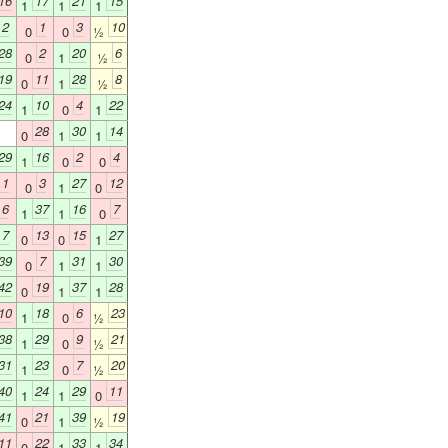
16
17
21
15
1
1
1
2
1
3
10
0
0
½
28
2
20
6
0
1
½
19
11
28
8
0
1
½
24
10
4
22
1
0
1
28
30
14
0
1
1
29
16
2
4
1
0
0
1
3
27
12
0
1
0
6
37
16
7
1
1
0
7
13
15
27
0
0
1
39
7
31
30
0
1
1
42
19
37
28
0
1
1
10
18
6
23
1
0
½
38
29
9
21
1
0
½
31
23
7
20
1
0
½
40
24
29
11
1
1
0
41
21
39
19
0
1
½
11
22
33
34
0
1
1