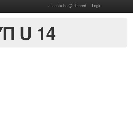
chesstu.be @ discord
Login
Π U 14