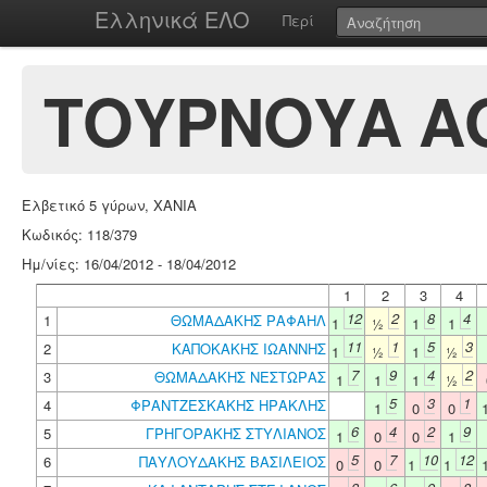
Ελληνικά ΕΛΟ
Περί
ΤΟΥΡΝΟΥΑ ΑΟ
Ελβετικό 5 γύρων, ΧΑΝΙΑ
Κωδικός: 118/379
Ημ/νίες: 16/04/2012 - 18/04/2012
1
2
3
4
12
2
8
4
1
ΘΩΜΑΔΑΚΗΣ ΡΑΦΑΗΛ
1
½
1
1
11
1
5
3
2
ΚΑΠΟΚΑΚΗΣ ΙΩΑΝΝΗΣ
1
½
1
½
7
9
4
2
3
ΘΩΜΑΔΑΚΗΣ ΝΕΣΤΩΡΑΣ
1
1
1
½
5
3
1
4
ΦΡΑΝΤΖΕΣΚΑΚΗΣ ΗΡΑΚΛΗΣ
1
0
0
6
4
2
9
5
ΓΡΗΓΟΡΑΚΗΣ ΣΤΥΛΙΑΝΟΣ
1
0
0
1
5
7
10
12
6
ΠΑΥΛΟΥΔΑΚΗΣ ΒΑΣΙΛΕΙΟΣ
0
0
1
1