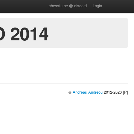
chesstu.be @ discord
Login
 2014
©
Andreas Andreou
2012-2026 [P]