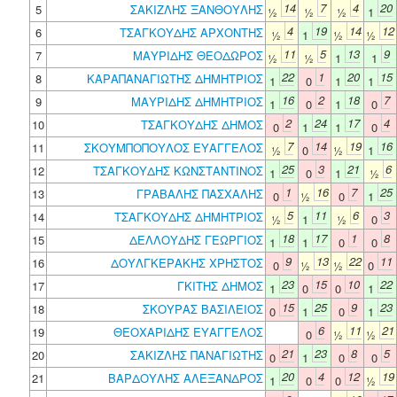
14
7
4
20
5
ΣΑΚΙΖΛΗΣ ΞΑΝΘΟΥΛΗΣ
½
½
½
1
4
19
14
12
6
ΤΣΑΓΚΟΥΔΗΣ ΑΡΧΟΝΤΗΣ
½
1
½
½
11
5
13
9
7
ΜΑΥΡΙΔΗΣ ΘΕΟΔΩΡΟΣ
½
½
1
1
22
1
20
15
8
ΚΑΡΑΠΑΝΑΓΙΩΤΗΣ ΔΗΜΗΤΡΙΟΣ
1
0
1
1
16
2
18
7
9
ΜΑΥΡΙΔΗΣ ΔΗΜΗΤΡΙΟΣ
1
0
1
0
2
24
17
4
10
ΤΣΑΓΚΟΥΔΗΣ ΔΗΜΟΣ
0
1
1
0
7
14
19
16
11
ΣΚΟΥΜΠΟΠΟΥΛΟΣ ΕΥΑΓΓΕΛΟΣ
½
0
½
1
25
3
21
6
12
ΤΣΑΓΚΟΥΔΗΣ ΚΩΝΣΤΑΝΤΙΝΟΣ
1
0
1
½
1
16
7
25
13
ΓΡΑΒΑΛΗΣ ΠΑΣΧΑΛΗΣ
0
½
0
1
5
11
6
3
14
ΤΣΑΓΚΟΥΔΗΣ ΔΗΜΗΤΡΙΟΣ
½
1
½
0
18
17
1
8
15
ΔΕΛΛΟΥΔΗΣ ΓΕΩΡΓΙΟΣ
1
1
0
0
9
13
22
11
16
ΔΟΥΛΓΚΕΡΑΚΗΣ ΧΡΗΣΤΟΣ
0
½
½
0
23
15
10
22
17
ΓΚΙΤΗΣ ΔΗΜΟΣ
1
0
0
1
15
25
9
23
18
ΣΚΟΥΡΑΣ ΒΑΣΙΛΕΙΟΣ
0
1
0
1
6
11
21
19
ΘΕΟΧΑΡΙΔΗΣ ΕΥΑΓΓΕΛΟΣ
0
½
½
21
23
8
5
20
ΣΑΚΙΖΛΗΣ ΠΑΝΑΓΙΩΤΗΣ
0
1
0
0
20
4
12
19
21
ΒΑΡΔΟΥΛΗΣ ΑΛΕΞΑΝΔΡΟΣ
1
0
0
½