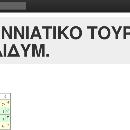
ΕΝΝΙΑΤΙΚΟ ΤΟΥ
ΙΔΥΜ.
5
4
½
8
1
7
1
1
½