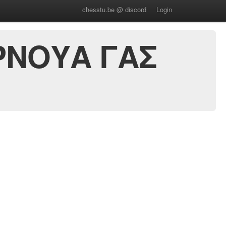
chesstu.be @ discord
Login
ΡΝΟΥΑ ΓΑΣ