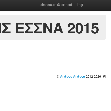
chesstu.be @ discord
Login
Σ ΕΣΣΝΑ 2015
©
Andreas Andreou
2012-2026 [P]