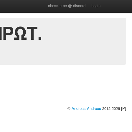
chesstu.be @ discord
Login
ΠΡΩΤ.
©
Andreas Andreou
2012-2026 [P]