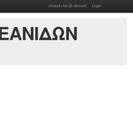
chesstu.be @ discord
Login
ΝΕΑΝΙΔΩΝ