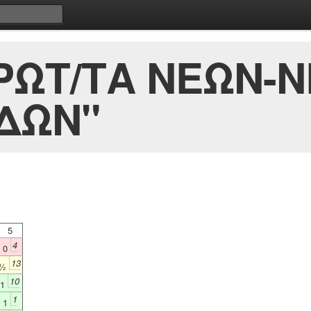
ΡΩΤ/ΤΑ ΝΕΩΝ-
ΔΩΝ"
5
4
0
13
½
10
1
1
1