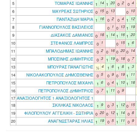
14
20
2
4
5
ΤΟΜΑΡΑΣ ΙΩΑΝΝΗΣ
1
1
0
0
15
13
10
6
ΜΑΥΡΕΑΣ ΣΩΤΗΡΙΟΣ
0
0
0
16
2
4
12
7
ΠΑΝΤΑΖΙΔΗ ΜΑΡΙΑ
1
0
0
1
1
13
19
8
ΓΙΑΝΝΟΠΟΥΛΟΣ ΒΑΣΙΛΕΙΟΣ
0
0
1
18
14
16
20
9
ΔΙΑΣΑΚΟΣ ΔΑΜΙΑΝΟΣ
0
1
1
1
1
15
6
10
ΣΤΕΦΑΝΟΣ ΛΑΜΠΡΟΣ
0
0
1
2
16
20
14
11
ΜΠΑΛΟΔΗΜΑΣ ΙΩΑΝΝΗΣ
0
0
0
0
3
19
18
7
12
ΜΠΟΣΙΝΗΣ ΔΗΜΗΤΡΙΟΣ
0
1
0
0
4
6
8
3
13
ΜΠΟΥΡΑΣ ΠΑΝΑΓΙΩΤΗΣ
½
1
1
1
5
9
19
11
14
ΝΙΚΟΛΑΚΟΠΟΥΛΟΣ ΔΗΜΟΣΘΕΝΗΣ
0
0
0
1
6
4
10
18
15
ΠΕΤΡΟΠΟΥΛΟΣ ΜΙΧΑΗΛ
1
0
1
1
7
11
9
16
ΠΕΤΡΟΠΟΥΛΟΣ ΔΗΜΗΤΡΙΟΣ
0
1
0
17
ΑΝΑΞΙΟΛΟΓΗΤΟΣ 1 ΑΝΑΞΙΟΛΟΓΗΤΟΣ 1
9
3
12
15
18
ΣΚΛΗΚΑΣ ΝΙΚΟΛΑΟΣ
1
0
1
0
20
12
14
8
19
ΦΙΛΟΠΟΥΛΟΥ ΑΓΓΕΛΙΚΗ - ΣΩΤΗΡΙΑ
0
0
1
0
19
5
11
9
20
ΑΝΑΓΝΩΣΤΑΡΑΣ ΗΛΙΑΣ
1
0
1
0