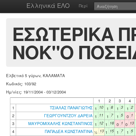
Ελληνικά ΕΛΟ
Περί
ΕΣΩΤΕΡΙΚΑ Π
ΝΟΚ"Ο ΠΟΣΕΙ
Ελβετικό 5 γύρων, ΚΑΛΑΜΑΤΑ
Κωδικός: 103/92
Ημ/νίες: 19/11/2004 - 03/12/2004
1
2
3
4
10
8
3
2
1
ΤΣΙΑΛΑΣ ΠΑΝΑΓΙΩΤΗΣ
1
1
1
1
11
7
5
1
2
ΓΕΩΡΓΟΥΝΤΖΟΥ ΔΑΡΕΙΑ
1
1
1
0
12
18
1
13
3
ΜΑΥΡΟΜΙΧΑΛΗΣ ΚΩΝΣΤΑΝΤΙΝΟΣ
1
1
0
0
13
15
7
5
4
ΠΑΠΑΔΕΑ ΚΩΝΣΤΑΝΤΙΝΑ
½
1
1
1