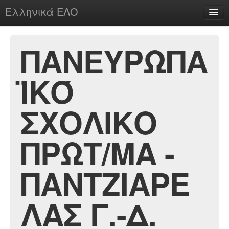
Ελληνικά ΕΛΟ
Περί
ΠΑΝΕΥΡΩΠΑ
ΪΚΌ
chesstu.be @ discord
Login
ΣΧΟΛΙΚΟ
ΠΡΩΤ/ΜΑ -
ΠΑΝΤΖΙΑΡΕ
ΛΑΣ Γ.-Δ.