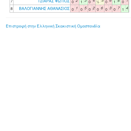
2
3
4
5
6
8
1
7
ΤΣΙΑΡΑΣ ΦΩΤΙΟΣ
0
1
0
½
0
1
0
1
5
2
6
3
7
4
8
ΒΑΛΟΓΙΑΝΝΗΣ ΑΘΑΝΑΣΙΟΣ
0
0
0
0
0
0
1
Επιστροφή στην Ελληνική Σκακιστική Ομοσπονδία