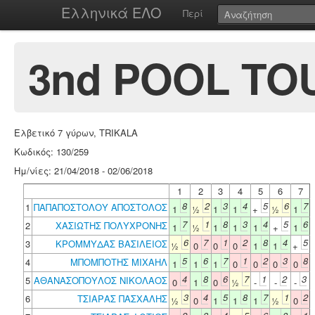
Ελληνικά ΕΛΟ
Περί
3nd POOL TO
Ελβετικό 7 γύρων, TRIKALA
Κωδικός: 130/259
Ημ/νίες: 21/04/2018 - 02/06/2018
1
2
3
4
5
6
7
8
2
3
4
5
6
7
1
ΠΑΠΑΠΟΣΤΟΛΟΥ ΑΠΟΣΤΟΛΟΣ
1
½
1
1
+
½
1
7
1
8
3
4
5
6
2
ΧΑΣΙΩΤΗΣ ΠΟΛΥΧΡΟΝΗΣ
1
½
1
1
1
+
1
6
7
1
2
8
4
5
3
ΚΡΟΜΜΥΔΑΣ ΒΑΣΙΛΕΙΟΣ
½
0
0
0
1
1
+
5
6
7
1
2
3
8
4
ΜΠΟΜΠΟΤΗΣ ΜΙΧΑΗΛ
1
1
1
0
0
0
0
4
8
6
7
1
2
3
5
ΑΘΑΝΑΣΟΠΟΥΛΟΣ ΝΙΚΟΛΑΟΣ
0
1
0
½
-
-
-
3
4
5
8
7
1
2
6
ΤΣΙΑΡΑΣ ΠΑΣΧΑΛΗΣ
½
0
1
1
1
½
0