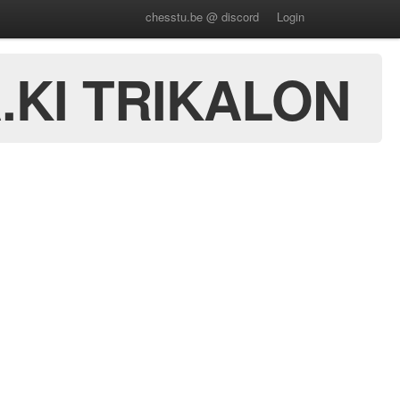
chesstu.be @ discord
Login
KI TRIKALON