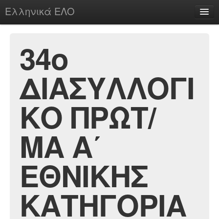
Ελληνικά ΕΛΟ
Περί
34ο
ΔΙΑΣΥΛΛΟΓΙ
chesstu.be @ discord
Login
ΚΟ ΠΡΩΤ/
ΜΑ Α΄
ΕΘΝΙΚΗΣ
ΚΑΤΗΓΟΡΙΑ