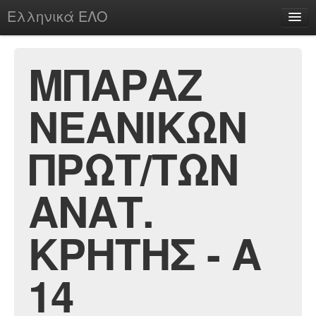
Ελληνικά ΕΛΟ
Περί
ΜΠΑΡΑΖ
ΝΕΑΝΙΚΩΝ
chesstu.be @ discord
Login
ΠΡΩΤ/ΤΩΝ
ΑΝΑΤ.
ΚΡΗΤΗΣ - Α
14