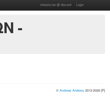
chesstu.be @ discord
Login
Ν -
©
Andreas Andreou
2012-2026 [P]