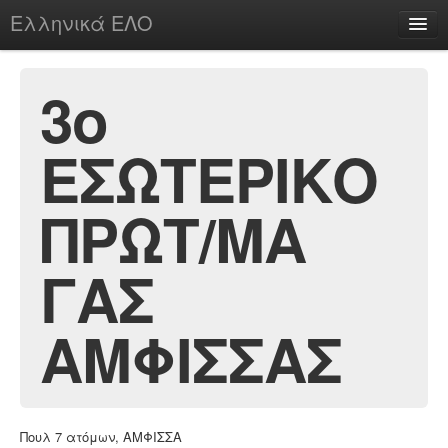
Ελληνικά ΕΛΟ
Περί
3ο
ΕΣΩΤΕΡΙΚΟ
chesstu.be @ discord
Login
ΠΡΩΤ/ΜΑ
ΓΑΣ
ΑΜΦΙΣΣΑΣ
Πουλ 7 ατόμων, ΑΜΦΙΣΣΑ