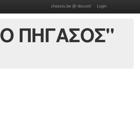
chesstu.be @ discord
Login
"Ο ΠΗΓΑΣΟΣ"