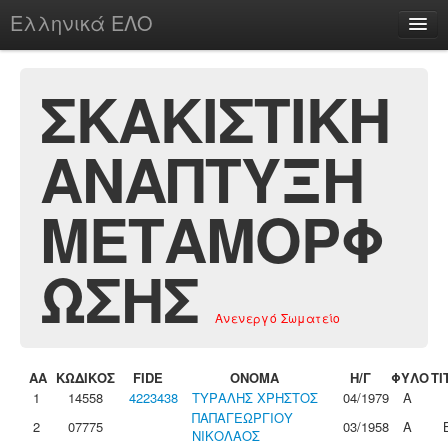
Ελληνικά ΕΛΟ
Περί
ΣΚΑΚΙΣΤΙΚΗ
ΑΝΑΠΤΥΞΗ
chesstu.be @ discord
Login
ΜΕΤΑΜΟΡΦ
ΩΣΗΣ
Ανενεργό Σωματείο
ΑΑ
ΚΩΔΙΚΟΣ
FIDE
ΟΝΟΜΑ
Η/Γ
ΦΥΛΟ
ΤΙ
1
14558
4223438
ΤΥΡΑΛΗΣ ΧΡΗΣΤΟΣ
04/1979
Α
ΠΑΠΑΓΕΩΡΓΙΟΥ
2
07775
03/1958
Α
ΝΙΚΟΛΑΟΣ