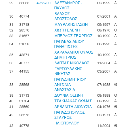
29
33033
4256700
ΑΛΕΞΑΝΔΡΟΣ -
02/1999
Α
ΠΑΥΛΟΣ
ΒΛΑΧΟΣ
30
40774
07/2001
Α
ΑΠΟΣΤΟΛΟΣ
31
31718
ΜΑΥΡΑΚΗΣ ΙΑΣΩΝ
05/1997
Α
32
28576
ΧΙΩΤΗ ΕΛΕΝΗ
08/1976
Θ
33
31657
ΜΠΕΡΔΟΣ ΓΕΩΡΓΙΟΣ
10/1990
Α
ΠΑΠΑΒΑΣΙΛΕΙΟΥ
34
31658
06/1993
Α
ΠΑΝΑΓΙΩΤΗΣ
ΧΑΡΑΛΑΜΠΟΠΟΥΛΟΣ
35
43871
10/1999
Α
ΔΗΜΗΤΡΙΟΣ
36
40777
ΛΑΠΠΑΣ ΝΙΚΟΛΑΟΣ
11/2004
Α
ΓΑΡΓΟΥΛΑΚΗΣ
37
44155
03/2007
Α
ΝΙΚΗΤΑΣ
ΠΑΠΑΔΗΜΗΤΡΙΟΥ
38
28568
ΑΝΤΩΝΙΑ -
07/1988
Θ
ΑΝΑΣΤΑΣΙΑ
39
31713
ΔΟΥΝΙΑ ΘΕΩΝΗ
09/1998
Θ
40
31704
ΤΣΑΚΜΑΚΑΣ ΘΩΜΑΣ
08/1995
Α
41
28569
ΑΡΒΑΝΙΤΗ ΔΙΟΝΥΣΙΑ
04/1976
Θ
ΠΑΠΑΔΟΠΟΥΛΟΣ
42
28573
02/1971
Α
ΣΤΑΥΡΟΣ
ΗΛΙΟΠΟΥΛΟΥ
43
40778
11/2004
Θ