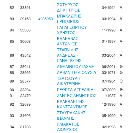
ΣΩΤΗΡΧΟΣ
82
33391
04/1994
Α
ΔΗΜΗΤΡΙΟΣ
ΜΠΑΚΛΩΡΗΣ
83
29168
4235053
03/1994
Α
ΓΡΗΓΟΡΙΟΣ
ΠΑΠΑΓΕΩΡΓΙΟΥ
84
33388
11/1998
Α
ΧΡΗΣΤΟΣ
ΒΑΛΚΑΝΑΣ
85
30668
01/1997
Α
ΑΝΤΩΝΙΟΣ
ΤΣΑΠΝΙΔΗΣ
86
43542
ΑΝΔΡΕΑΣ -
03/2004
Α
ΠΑΝΑΓΙΩΤΗΣ
87
38041
ΑΘΗΑΙΝΙΤΟΥ ΙΑΣΜΗ
06/2001
Θ
88
28565
ΑΡΒΑΝΙΤΗ ΔΙΟΝΥΣΙΑ
03/1971
Θ
ΤΣΑΤΣΟΥΛΗ
89
28577
07/1964
Θ
ΑΙΚΑΤΕΡΙΝΗ
90
33394
ΓΕΩΡΓΑ ΑΓΓΕΛΙΚΗ
07/2000
Θ
91
22479
ΖΑΝΤΕΣ ΔΗΜΗΤΡΙΟΣ
11/1987
Α
ΚΡΑΒΒΑΡΙΤΗΣ
92
32089
12/1996
Α
ΚΩΝΣΤΑΝΤΙΝΟΣ
ΣΤΑΥΡΑΚΑΚΗΣ
93
34606
05/1999
Α
ΙΩΑΝΝΗΣ
ΠΛΙΑΚΑΤΟΣ
94
31708
02/1998
Α
ΔΙΟΝΥΣΙΟΣ