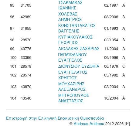
ΤΣΑΚΜΑΚΑΣ
95
31705
02/1997
Α
ΙΩΑΝΝΗΣ
ΧΟΛΕΒΑΣ
96
42989
08/2006
Α
ΔΗΜΗΤΡΙΟΣ
ΚΩΝΣΤΑΝΤΑΚΑΤΟΣ
97
31655
01/1993
Α
ΒΑΓΓΕΛΗΣ
ΚΥΡΙΑΚΟΥΛΑΚΟΣ
98
28570
02/1954
Α
ΓΕΩΡΓΙΟΣ
99
40776
ΛΙΟΔΑΚΗΣ ΖΑΧΑΡΙΑΣ
11/2004
Α
ΠΑΠΑΪΩΑΝΝΟΥ
100
33396
06/1996
Α
ΕΥΑΓΓΕΛΟΣ
101
28578
ΔΙΟΝΥΣΙΟΥ ΕΥΔΟΚΙΑ
06/1979
Θ
ΕΥΑΓΓΕΛΑΤΟΣ
102
28574
05/1982
Α
ΧΡΗΣΤΟΣ
ΜΟΥΧΑΣΙΡΗΣ
103
43870
02/2004
Α
ΑΛΕΞΑΝΔΡΟΣ
ΜΗΤΡΟΠΟΥΛΟΣ
104
43540
10/2004
Α
ΑΝΑΣΤΑΣΙΟΣ
Επιστροφή στην Ελληνική Σκακιστική Ομοσπονδία
©
Andreas Andreou
2012-2026 [P]