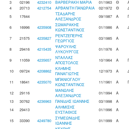
3
02196
4232410
ΒΑΡΒΕΡΑΚΗ ΜΑΡΙΑ
01/1963
Θ
4
20713
4212754
ΑΡΒΑΝΙΤΗ ΠΑΝΩΡΑΙΑ
02/1972
Θ
ΤΣΑΔΑΡΗΣ
5
17644
09/1987
Α
ΑΛΕΞΑΝΔΡΟΣ
ΣΩΜΑΡΑΚΗΣ
6
16996
4235908
01/1986
Α
ΚΩΝΣΤΑΝΤΙΝΟΣ
ΡΕΝΤΖΕΠΕΡΗΣ
7
21575
4235827
03/1985
Α
ΓΕΩΡΓΙΟΣ
ΨΑΡΟΥΛΗΣ
8
29416
4215435
01/1976
Α
ΛΥΚΟΥΡΓΟΣ
ΝΤΑΛΛΑΣ
9
11059
4235657
10/1964
Α
ΑΠΟΣΤΟΛΟΣ
ΚΛΗΜΗΣ
10
09724
4208862
12/1973
Α
ΠΑΝΑΓΙΩΤΗΣ
ΜΠΑΝΙΟΓΛΟΥ
11
18641
4235070
11/1961
Α
ΚΩΝΣΤΑΝΤΙΝΟΣ
ΜΑΝΩΛΗΣ
12
29116
01/1994
Α
ΑΛΕΞΑΝΔΡΟΣ
13
30762
4236963
ΠΑΝΙΔΗΣ ΙΩΑΝΝΗΣ
03/1998
Α
ΑΛΗΜΙΣΗΣ
14
29413
01/1996
Α
ΕΥΣΤΑΘΙΟΣ
ΣΥΜΕΩΝΙΔΗΣ
15
33390
4249780
01/1999
Α
ΙΩΑΝΝΗΣ
ΚΕΧΡΗΣ