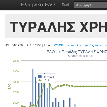
Ελληνικά ΕΛΟ
Περί
ΤΥΡΑΛΗΣ ΧΡ
Η/Γ: 04/1979, ΕΣΟ: 14558 | Fide:
4223438
|
Τέλος Ανανέωσης Δελτίου
ΕΛΟ και Παρτίδες ΤΥΡΑΛΗΣ ΧΡΗ
Source: chessfed.gr
2000
1900
Παρτίδες
ΕΛΟ
1800
ΕΛΟ
1700
1600