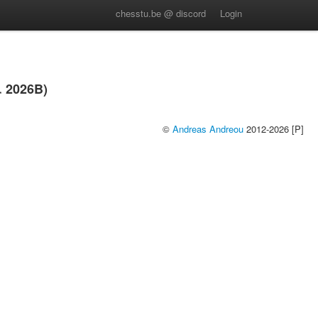
chesstu.be @ discord
Login
 2026B)
©
Andreas Andreou
2012-2026 [P]