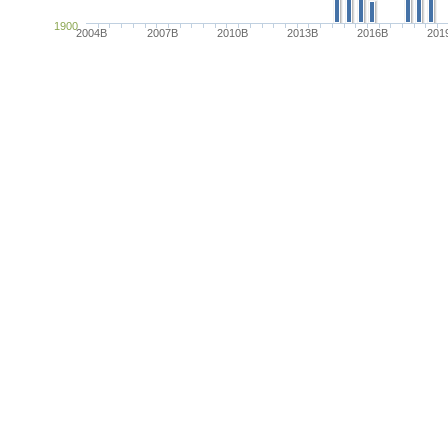
1900
2004B
2007B
2010B
2013B
2016B
201