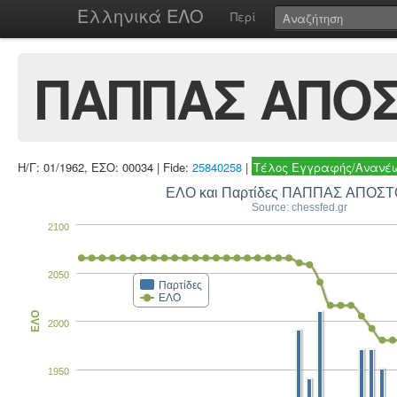
Ελληνικά ΕΛΟ
Περί
ΠΑΠΠΑΣ ΑΠΟ
Η/Γ: 01/1962, ΕΣΟ: 00034 | Fide:
25840258
|
Τέλος Εγγραφής/Ανανέω
ΕΛΟ και Παρτίδες ΠΑ
Source: chessfed.gr
2100
2050
Παρτίδες
ΕΛΟ
ΕΛΟ
2000
1950