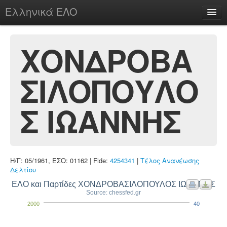
Ελληνικά ΕΛΟ
Περί
ΧΟΝΔΡΟΒΑ
ΣΙΛΟΠΟΥΛΟ
chesstu.be @ discord
Login
Σ ΙΩΑΝΝΗΣ
Η/Γ: 05/1961, ΕΣΟ: 01162 | Fide:
4254341
|
Τέλος Ανανέωσης
Δελτίου
ΕΛΟ και Παρτίδες ΧΟΝΔΡΟΒΑΣΙΛΟΠΟΥΛΟΣ ΙΩΑΝΝΗΣ
Source: chessfed.gr
2000
40