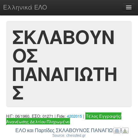
Ελληνικά ΕΛΟ
Περί
ΣΚΛΑΒΟΥΝ
ΟΣ
chesstu.be @ discord
Login
ΠΑΝΑΓΙΩΤΗ
Σ
Η/Γ: 06/1960, ΕΣΟ: 01271 | Fide:
4202015
|
Τέλος Εγγραφής/
Ανανέωσης Δελτίου Πληρωμένο
ΕΛΟ και Παρτίδες ΣΚΛΑΒΟΥΝΟΣ ΠΑΝΑΓΙΩΤΗΣ
Source: chessfed.gr