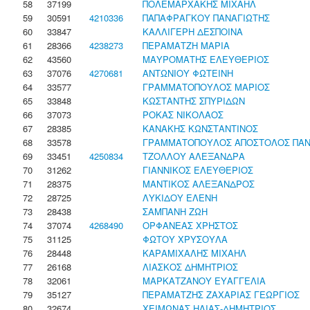
58
37199
ΠΟΛΕΜΑΡΧΑΚΗΣ ΜΙΧΑΗΛ
59
30591
4210336
ΠΑΠΑΦΡΑΓΚΟΥ ΠΑΝΑΓΙΩΤΗΣ
60
33847
ΚΑΛΛΙΓΕΡΗ ΔΕΣΠΟΙΝΑ
61
28366
4238273
ΠΕΡΑΜΑΤΖΗ ΜΑΡΙΑ
62
43560
ΜΑΥΡΟΜΑΤΗΣ ΕΛΕΥΘΕΡΙΟΣ
63
37076
4270681
ΑΝΤΩΝΙΟΥ ΦΩΤΕΙΝΗ
64
33577
ΓΡΑΜΜΑΤΟΠΟΥΛΟΣ ΜΑΡΙΟΣ
65
33848
ΚΩΣΤΑΝΤΗΣ ΣΠΥΡΙΔΩΝ
66
37073
ΡΟΚΑΣ ΝΙΚΟΛΑΟΣ
67
28385
ΚΑΝΑΚΗΣ ΚΩΝΣΤΑΝΤΙΝΟΣ
68
33578
ΓΡΑΜΜΑΤΟΠΟΥΛΟΣ ΑΠΟΣΤΟΛΟΣ ΠΑΝ
69
33451
4250834
ΤΖΟΛΛΟΥ ΑΛΕΞΑΝΔΡΑ
70
31262
ΓΙΑΝΝΙΚΟΣ ΕΛΕΥΘΕΡΙΟΣ
71
28375
ΜΑΝΤΙΚΟΣ ΑΛΕΞΑΝΔΡΟΣ
72
28725
ΛΥΚΙΔΟΥ ΕΛΕΝΗ
73
28438
ΣΑΜΠΑΝΗ ΖΩΗ
74
37074
4268490
ΟΡΦΑΝΕΑΣ ΧΡΗΣΤΟΣ
75
31125
ΦΩΤΟΥ ΧΡΥΣΟΥΛΑ
76
28448
ΚΑΡΑΜΙΧΑΛΗΣ ΜΙΧΑΗΛ
77
26168
ΛΙΑΣΚΟΣ ΔΗΜΗΤΡΙΟΣ
78
32061
ΜΑΡΚΑΤΖΑΝΟΥ ΕΥΑΓΓΕΛΙΑ
79
35127
ΠΕΡΑΜΑΤΖΗΣ ΖΑΧΑΡΙΑΣ ΓΕΩΡΓΙΟΣ
80
32674
ΧΕΙΜΩΝΑΣ ΗΛΙΑΣ-ΔΗΜΗΤΡΙΟΣ