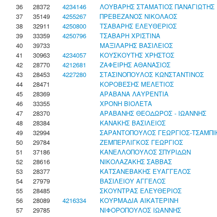
36
28372
4234146
ΛΟΥΒΑΡΗΣ ΣΤΑΜΑΤΙΟΣ ΠΑΝΑΓΙΩΤΗΣ
37
35149
4255267
ΠΡΕΒΕΖΑΝΟΣ ΝΙΚΟΛΑΟΣ
38
32911
4250800
ΤΣΑΒΑΡΗΣ ΕΛΕΥΘΕΡΙΟΣ
39
33359
4250796
ΤΣΑΒΑΡΗ ΧΡΙΣΤΙΝΑ
40
39733
ΜΑΞΙΛΑΡΗΣ ΒΑΣΙΛΕΙΟΣ
41
30963
4234057
ΚΟΥΣΚΟΥΤΗΣ ΧΡΗΣΤΟΣ
42
28770
4212681
ΖΑΦΕΙΡΗΣ ΑΘΑΝΑΣΙΟΣ
43
28453
4227280
ΣΤΑΣΙΝΟΠΟΥΛΟΣ ΚΩΝΣΤΑΝΤΙΝΟΣ
44
28471
ΚΟΡΟΒΕΣΗΣ ΜΕΛΕΤΙΟΣ
45
28369
ΑΡΑΒΑΝΑ ΛΑΥΡΕΝΤΙΑ
46
33355
ΧΡΟΝΗ ΒΙΟΛΕΤΑ
47
28370
ΑΡΑΒΑΝΗΣ ΘΕΟΔΩΡΟΣ - ΙΩΑΝΝΗΣ
48
28384
ΚΑΝΑΚΗΣ ΒΑΣΙΛΕΙΟΣ
49
32994
ΣΑΡΑΝΤΟΠΟΥΛΟΣ ΓΕΩΡΓΙΟΣ-ΤΣΑΜΠΙ
50
29784
ΖΕΜΠΕΡΛΙΓΚΟΣ ΓΕΩΡΓΙΟΣ
51
37186
ΚΑΝΕΛΛΟΠΟΥΛΟΣ ΣΠΥΡΙΔΩΝ
52
28616
ΝΙΚΟΛΑΖΑΚΗΣ ΣΑΒΒΑΣ
53
28377
ΚΑΤΣΑΝΕΒΑΚΗΣ ΕΥΑΓΓΕΛΟΣ
54
27979
ΒΑΣΙΛΕΙΟΥ ΑΓΓΕΛΟΣ
55
28485
ΣΚΟΥΝΤΡΑΣ ΕΛΕΥΘΕΡΙΟΣ
56
28089
4216334
ΚΟΥΡΜΑΔΙΑ ΑΙΚΑΤΕΡΙΝΗ
57
29785
ΝΙΦΟΡΟΠΟΥΛΟΣ ΙΩΑΝΝΗΣ