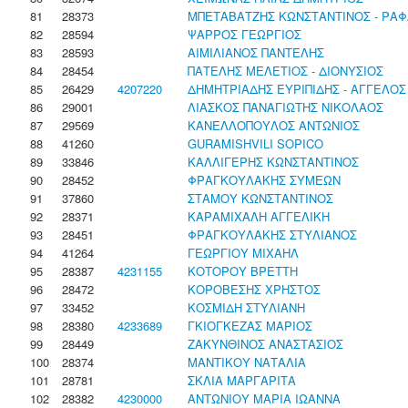
81
28373
ΜΠΕΤΑΒΑΤΖΗΣ ΚΩΝΣΤΑΝΤΙΝΟΣ - ΡΑ
82
28594
ΨΑΡΡΟΣ ΓΕΩΡΓΙΟΣ
83
28593
ΑΙΜΙΛΙΑΝΟΣ ΠΑΝΤΕΛΗΣ
84
28454
ΠΑΤΕΛΗΣ ΜΕΛΕΤΙΟΣ - ΔΙΟΝΥΣΙΟΣ
85
26429
4207220
ΔΗΜΗΤΡΙΑΔΗΣ ΕΥΡΙΠΙΔΗΣ - ΑΓΓΕΛΟΣ
86
29001
ΛΙΑΣΚΟΣ ΠΑΝΑΓΙΩΤΗΣ ΝΙΚΟΛΑΟΣ
87
29569
ΚΑΝΕΛΛΟΠΟΥΛΟΣ ΑΝΤΩΝΙΟΣ
88
41260
GURAMISHVILI SOPICO
89
33846
ΚΑΛΛΙΓΕΡΗΣ ΚΩΝΣΤΑΝΤΙΝΟΣ
90
28452
ΦΡΑΓΚΟΥΛΑΚΗΣ ΣΥΜΕΩΝ
91
37860
ΣΤΑΜΟΥ ΚΩΝΣΤΑΝΤΙΝΟΣ
92
28371
ΚΑΡΑΜΙΧΑΛΗ ΑΓΓΕΛΙΚΗ
93
28451
ΦΡΑΓΚΟΥΛΑΚΗΣ ΣΤΥΛΙΑΝΟΣ
94
41264
ΓΕΩΡΓΙΟΥ ΜΙΧΑΗΛ
95
28387
4231155
ΚΟΤΟΡΟΥ ΒΡΕΤΤΗ
96
28472
ΚΟΡΟΒΕΣΗΣ ΧΡΗΣΤΟΣ
97
33452
ΚΟΣΜΙΔΗ ΣΤΥΛΙΑΝΗ
98
28380
4233689
ΓΚΙΟΓΚΕΖΑΣ ΜΑΡΙΟΣ
99
28449
ΖΑΚΥΝΘΙΝΟΣ ΑΝΑΣΤΑΣΙΟΣ
100
28374
ΜΑΝΤΙΚΟΥ ΝΑΤΑΛΙΑ
101
28781
ΣΚΛΙΑ ΜΑΡΓΑΡΙΤΑ
102
28382
4230000
ΑΝΤΩΝΙΟΥ ΜΑΡΙΑ ΙΩΑΝΝΑ