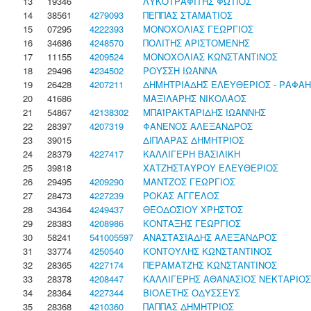
13
19346
ΛΥΚΟΤΡΑΦΙΤΗΣ ΦΩΤΙΟΣ
14
38561
4279093
ΠΕΠΠΑΣ ΣΤΑΜΑΤΙΟΣ
15
07295
4222393
ΜΟΝΟΧΟΛΙΑΣ ΓΕΩΡΓΙΟΣ
16
34686
4248570
ΠΟΛΙΤΗΣ ΑΡΙΣΤΟΜΕΝΗΣ
17
11155
4209524
ΜΟΝΟΧΟΛΙΑΣ ΚΩΝΣΤΑΝΤΙΝΟΣ
18
29496
4234502
ΡΟΥΣΣΗ ΙΩΑΝΝΑ
19
26428
4207211
ΔΗΜΗΤΡΙΑΔΗΣ ΕΛΕΥΘΕΡΙΟΣ - ΡΑΦΑ
20
41686
ΜΑΞΙΛΑΡΗΣ ΝΙΚΟΛΑΟΣ
21
54867
42138302
ΜΠΑΪΡΑΚΤΑΡΙΔΗΣ ΙΩΑΝΝΗΣ
22
28397
4207319
ΦΑΝΕΝΟΣ ΑΛΕΞΑΝΔΡΟΣ
23
39015
ΔΙΠΛΑΡΑΣ ΔΗΜΗΤΡΙΟΣ
24
28379
4227417
ΚΑΛΛΙΓΕΡΗ ΒΑΣΙΛΙΚΗ
25
39818
ΧΑΤΖΗΣΤΑΥΡΟΥ ΕΛΕΥΘΕΡΙΟΣ
26
29495
4209290
ΜΑΝΤΖΟΣ ΓΕΩΡΓΙΟΣ
27
28473
4227239
ΡΟΚΑΣ ΑΓΓΕΛΟΣ
28
34364
4249437
ΘΕΟΔΟΣΙΟΥ ΧΡΗΣΤΟΣ
29
28383
4208986
ΚΟΝΤΑΞΗΣ ΓΕΩΡΓΙΟΣ
30
58241
541005597
ΑΝΑΣΤΑΣΙΑΔΗΣ ΑΛΕΞΑΝΔΡΟΣ
31
33774
4250540
ΚΟΝΤΟΥΛΗΣ ΚΩΝΣΤΑΝΤΙΝΟΣ
32
28365
4227174
ΠΕΡΑΜΑΤΖΗΣ ΚΩΝΣΤΑΝΤΙΝΟΣ
33
28378
4208447
ΚΑΛΛΙΓΕΡΗΣ ΑΘΑΝΑΣΙΟΣ ΝΕΚΤΑΡΙΟΣ
34
28364
4227344
ΒΙΟΛΕΤΗΣ ΟΔΥΣΣΕΥΣ
35
28368
4210360
ΠΑΠΠΑΣ ΔΗΜΗΤΡΙΟΣ