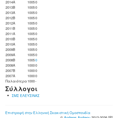
2014A
1005
0
2013B
1005
0
2013A
1005
0
2012B
1005
0
2012A
1005
0
2011B
1005
0
2011A
1005
0
2010B
1005
0
2010A
1005
0
2009B
1005
0
2009A
1005
0
2008B
1005
0
2008A
1000
0
2007B
1000
0
2007A
1000
0
Παλαιότερα
1000
-
Σύλλογοι
ΣΜΣ ΕΛΕΥΣΙΝΑΣ
Επιστροφή στην Ελληνική Σκακιστική Ομοσπονδία
©
Andreas Andreou
2012-2026 [P]