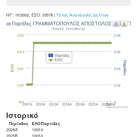
Η/Γ: 10/2002, ΕΣΟ: 33578 |
Τέλος Ανανέωσης Δελτίου
Ο και Παρτίδες ΓΡΑΜΜΑΤΟΠΟΥΛΟΣ ΑΠΟΣΤΟΛΟΣ ΠΑΝΑΓΙΩ
Source: chessfed.gr
1006
0.08
1004
0.06
Παρτίδες
ΕΛΟ
Παρτίδες
ΕΛΟ
1002
0.04
1000
0.02
998
0
2007A
2010A
2013A
2016A
2019A
2022A
2025A
2026A
Highcharts.com
Ιστορικό
Περίοδος
ΕΛΟ
Παρτίδες
2026A
1005
0
2025B
1005
0