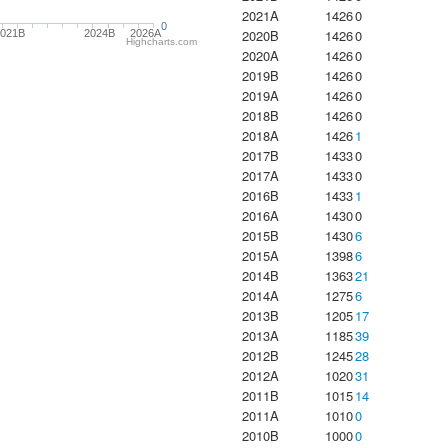
2021A
1426
0
0
2020B
1426
0
021B
2024B
2026A
Highcharts.com
2020A
1426
0
2019B
1426
0
2019A
1426
0
2018B
1426
0
2018A
1426
1
2017B
1433
0
2017A
1433
0
2016B
1433
1
2016A
1430
0
2015B
1430
6
2015A
1398
6
2014B
1363
21
2014A
1275
6
2013B
1205
17
2013A
1185
39
2012B
1245
28
2012A
1020
31
2011B
1015
14
2011A
1010
0
2010B
1000
0