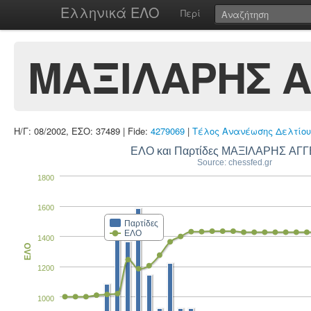
Ελληνικά ΕΛΟ
Περί
ΜΑΞΙΛΑΡΗΣ 
Η/Γ: 08/2002, ΕΣΟ: 37489 | Fide:
4279069
|
Τέλος Ανανέωσης Δελτίου
ΕΛΟ και Παρτίδες ΜΑΞΙΛΑΡΗΣ ΑΓ
Source: chessfed.gr
1800
1600
Παρτίδες
ΕΛΟ
1400
ΕΛΟ
1200
1000