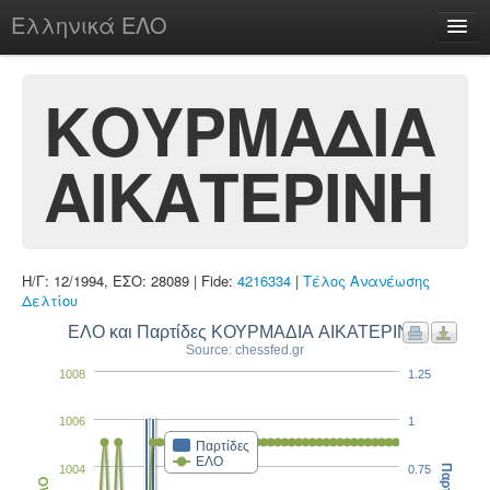
Ελληνικά ΕΛΟ
Περί
ΚΟΥΡΜΑΔΙΑ
ΑΙΚΑΤΕΡΙΝΗ
chesstu.be @ discord
Login
Η/Γ: 12/1994, ΕΣΟ: 28089 | Fide:
4216334
|
Τέλος Ανανέωσης
Δελτίου
ΕΛΟ και Παρτίδες ΚΟΥΡΜΑΔΙΑ ΑΙΚΑΤΕΡΙΝΗ
Source: chessfed.gr
1008
1.25
1006
1
Παρτίδες
ΕΛΟ
1004
0.75