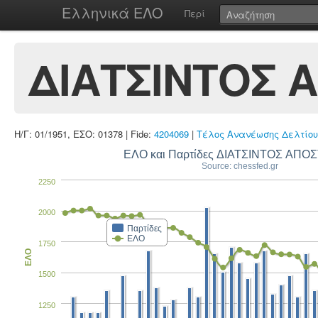
Ελληνικά ΕΛΟ
Περί
ΔΙΑΤΣΙΝΤΟΣ 
Η/Γ: 01/1951, ΕΣΟ: 01378 | Fide:
4204069
|
Τέλος Ανανέωσης Δελτίου
ΕΛΟ και Παρτίδες 
Source: chessfed.gr
2250
2000
Παρτίδες
ΕΛΟ
1750
ΕΛΟ
1500
1250